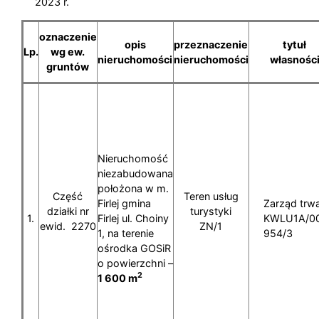
2023 r.
oznaczenie
opis
przeznaczenie
tytuł
Lp.
wg ew.
nieruchomości
nieruchomości
własnośc
gruntów
Nieruchomość
niezabudowana
położona w m.
Część
Teren usług
Firlej gmina
Zarząd trwa
działki nr
turystyki
1.
Firlej ul. Choiny
KWLU1A/0
ewid. 2270
ZN/1
1, na terenie
954/3
ośrodka GOSiR
o powierzchni –
2
1 600 m