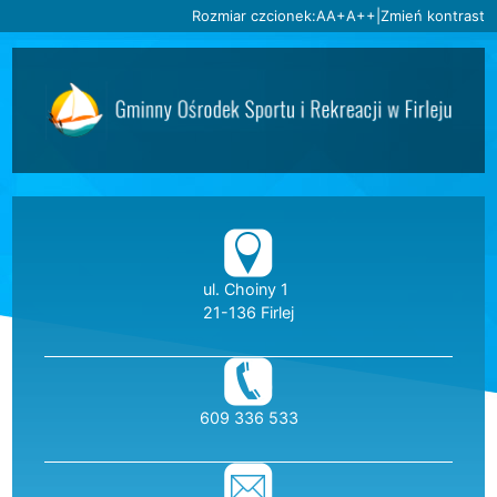
Ustaw domyślną czcionkę
Ustaw większą czcionkę
Ustaw największą czc
Rozmiar czcionek:
A
A+
A++
|
Zmień kontrast
Przejdź do głównej treści
Przejdź do wyszukiwarki
3
«
»
1
2
3
4
5
6
Dane teleadresow
ul. Choiny 1
21-136 Firlej
telefon:
609 336 533