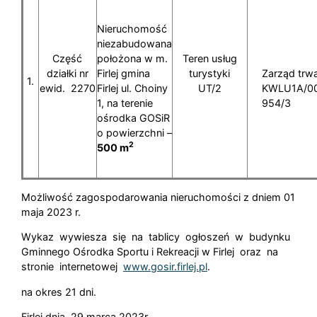
Nieruchomość
niezabudowana
Część
położona w m.
Teren usług
działki nr
Firlej gmina
turystyki
Zarząd trwa
1.
ewid. 2270
Firlej ul. Choiny
UT/2
KWLU1A/0
1, na terenie
954/3
ośrodka GOSiR
o powierzchni –
2
500 m
Możliwość zagospodarowania nieruchomości z dniem 01
maja 2023 r.
Wykaz wywiesza się na tablicy ogłoszeń w budynku
Gminnego Ośrodka Sportu i Rekreacji w Firlej oraz na
stronie internetowej
www.gosir.firlej.pl
.
na okres 21 dni.
Firlej dnia. 29 marca 2023r.