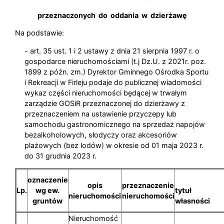
przeznaczonych do oddania w dzierżawę
Na podstawie:
- art. 35 ust. 1 i 2 ustawy z dnia 21 sierpnia 1997 r. o
gospodarce nieruchomościami (t.j Dz.U. z 2021r. poz.
1899 z późn. zm.) Dyrektor Gminnego Ośrodka Sportu
i Rekreacji w Firleju podaje do publicznej wiadomości
wykaz części nieruchomości będącej w trwałym
zarządzie GOSiR przeznaczonej do dzierżawy z
przeznaczeniem na ustawienie przyczepy lub
samochodu gastronomicznego na sprzedaż napojów
bezalkoholowych, słodyczy oraz akcesoriów
plażowych (bez lodów) w okresie od 01 maja 2023 r.
do 31 grudnia 2023 r.
oznaczenie
opis
przeznaczenie
Lp.
wg ew.
tytuł
nieruchomości
nieruchomości
gruntów
własności
Nieruchomość