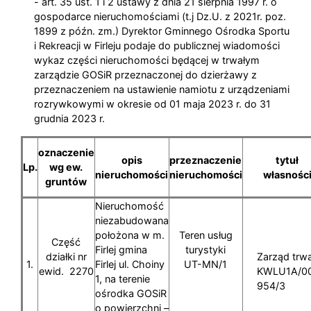
- art. 35 ust. 1 i 2 ustawy z dnia 21 sierpnia 1997 r. o
gospodarce nieruchomościami (t.j Dz.U. z 2021r. poz.
1899 z późn. zm.) Dyrektor Gminnego Ośrodka Sportu
i Rekreacji w Firleju podaje do publicznej wiadomości
wykaz części nieruchomości będącej w trwałym
zarządzie GOSiR przeznaczonej do dzierżawy z
przeznaczeniem na ustawienie namiotu z urządzeniami
rozrywkowymi w okresie od 01 maja 2023 r. do 31
grudnia 2023 r.
oznaczenie
opis
przeznaczenie
tytuł
Lp.
wg ew.
nieruchomości
nieruchomości
własnośc
gruntów
Nieruchomość
niezabudowana
położona w m.
Teren usług
Część
Firlej gmina
turystyki
działki nr
Zarząd trwa
1.
Firlej ul. Choiny
UT-MN/1
ewid. 2270
KWLU1A/0
1, na terenie
954/3
ośrodka GOSiR
o powierzchni –