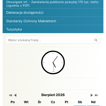
Obowiązek inf. - Zamówienia publiczne powyżej 170 tys. netto
(zgodnie z PZP)
Deklaracja dostępności
Standardy Ochrony Małoletnich
Turystyka
Wyszuk
BIP ośrodka GOSiR
Przestaw datę na Sierpień 2025
Przestaw datę na Lipiec 2026
Lista wydarzeń w miesiącu
Brak wydarzeń w tym mie
Przestaw 
Przesta
Wydarzenia
Sierpień 2026
Pn
Wt
Śr
Cz
Pt
Sb
Nd