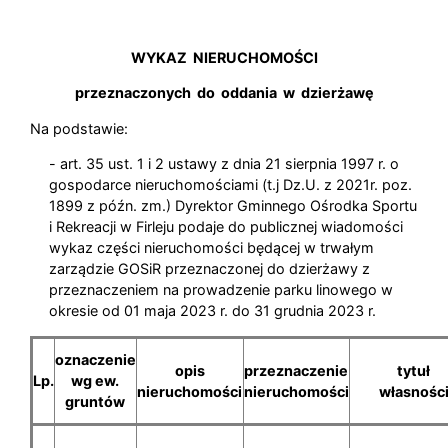
WYKAZ NIERUCHOMOŚCI
przeznaczonych do oddania w dzierżawę
Na podstawie:
- art. 35 ust. 1 i 2 ustawy z dnia 21 sierpnia 1997 r. o
gospodarce nieruchomościami (t.j Dz.U. z 2021r. poz.
1899 z późn. zm.) Dyrektor Gminnego Ośrodka Sportu
i Rekreacji w Firleju podaje do publicznej wiadomości
wykaz części nieruchomości będącej w trwałym
zarządzie GOSiR przeznaczonej do dzierżawy z
przeznaczeniem na prowadzenie parku linowego w
okresie od 01 maja 2023 r. do 31 grudnia 2023 r.
oznaczenie
opis
przeznaczenie
tytuł
Lp.
wg ew.
nieruchomości
nieruchomości
własnośc
gruntów