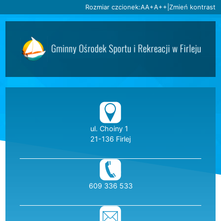
Ustaw domyślną czcionkę
Ustaw większą czcionkę
Ustaw największą czc
Rozmiar czcionek:
A
A+
A++
|
Zmień kontrast
Przejdź do głównej treści
Przejdź do wyszukiwarki
2
«
»
1
2
3
4
5
6
Dane teleadresow
ul. Choiny 1
21-136 Firlej
telefon:
609 336 533