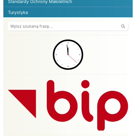
Standardy Ochrony Małoletnich
Turystyka
Wyszuk
BIP ośrodka GOSiR