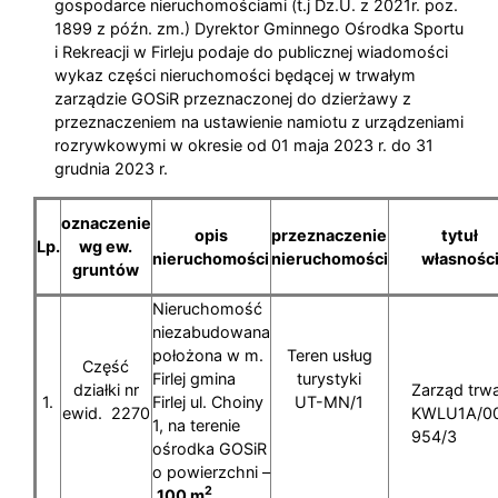
gospodarce nieruchomościami (t.j Dz.U. z 2021r. poz.
1899 z późn. zm.) Dyrektor Gminnego Ośrodka Sportu
i Rekreacji w Firleju podaje do publicznej wiadomości
wykaz części nieruchomości będącej w trwałym
zarządzie GOSiR przeznaczonej do dzierżawy z
przeznaczeniem na ustawienie namiotu z urządzeniami
rozrywkowymi w okresie od 01 maja 2023 r. do 31
grudnia 2023 r.
oznaczenie
opis
przeznaczenie
tytuł
Lp.
wg ew.
nieruchomości
nieruchomości
własnośc
gruntów
Nieruchomość
niezabudowana
położona w m.
Teren usług
Część
Firlej gmina
turystyki
działki nr
Zarząd trwa
1.
Firlej ul. Choiny
UT-MN/1
ewid. 2270
KWLU1A/0
1, na terenie
954/3
ośrodka GOSiR
o powierzchni –
2
100 m