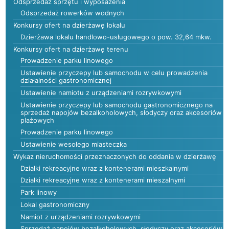
Odsprzedaż sprzętu i wyposażenia
Odsprzedaż rowerków wodnych
Konkursy ofert na dzierżawę lokalu
Dzierżawa lokalu handlowo-usługowego o pow. 32,64 mkw.
Konkursy ofert na dzierżawę terenu
Prowadzenie parku linowego
Ustawienie przyczepy lub samochodu w celu prowadzenia
działalności gastronomicznej
Ustawienie namiotu z urządzeniami rozrywkowymi
Ustawienie przyczepy lub samochodu gastronomicznego na
sprzedaż napojów bezalkoholowych, słodyczy oraz akcesoriów
plażowych
Prowadzenie parku linowego
Ustawienie wesołego miasteczka
Wykaz nieruchomości przeznaczonych do oddania w dzierżawę
Działki rekreacyjne wraz z kontenerami mieszkalnymi
Działki rekreacyjne wraz z kontenerami mieszalnymi
Park linowy
Lokal gastronomiczny
Namiot z urządzeniami rozrywkowymi
Sprzedaż napojów bezalkoholowych, słodyczy oraz akcesoriów