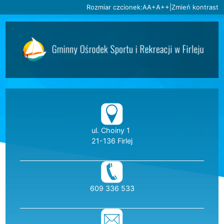
Ustaw domyślną czcionkę
Ustaw większą czcionkę
Ustaw największą czc
Rozmiar czcionek:
A
A+
A++
|
Zmień kontrast
Przejdź do głównej treści
Przejdź do wyszukiwarki
2
«
»
1
2
3
4
5
6
Dane teleadresow
ul. Choiny 1
21-136 Firlej
telefon:
609 336 533