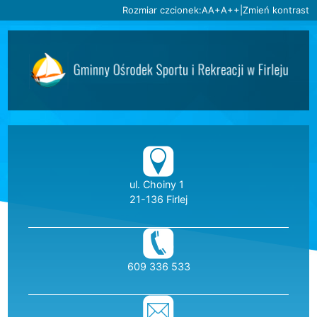
Ustaw domyślną czcionkę
Ustaw większą czcionkę
Ustaw największą czc
Rozmiar czcionek:
A
A+
A++
|
Zmień kontrast
Przejdź do głównej treści
Przejdź do wyszukiwarki
2
«
»
1
2
3
4
5
6
Dane teleadresow
ul. Choiny 1
21-136 Firlej
telefon:
609 336 533