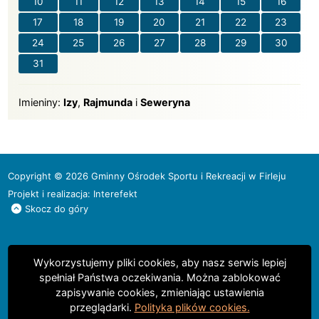
10
11
12
13
14
15
16
17
18
19
20
21
22
23
24
25
26
27
28
29
30
31
Imieniny
Imieniny:
Izy
,
Rajmunda
i
Seweryna
Copyright © 2026 Gminny Ośrodek Sportu i Rekreacji w Firleju
Projekt i realizacja:
Interefekt
Skocz do góry
Wykorzystujemy pliki cookies, aby nasz serwis lepiej
spełniał Państwa oczekiwania. Można zablokować
zapisywanie cookies, zmieniając ustawienia
przeglądarki.
Polityka plików cookies.