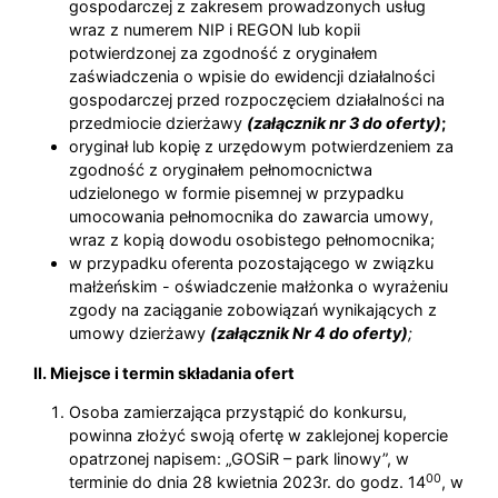
gospodarczej z zakresem prowadzonych usług
wraz z numerem NIP i REGON lub kopii
potwierdzonej za zgodność z oryginałem
zaświadczenia o wpisie do ewidencji działalności
gospodarczej przed rozpoczęciem działalności na
przedmiocie dzierżawy
(załącznik nr 3 do oferty)
;
oryginał lub kopię z urzędowym potwierdzeniem za
zgodność z oryginałem pełnomocnictwa
udzielonego w formie pisemnej w przypadku
umocowania pełnomocnika do zawarcia umowy,
wraz z kopią dowodu osobistego pełnomocnika;
w przypadku oferenta pozostającego w związku
małżeńskim - oświadczenie małżonka o wyrażeniu
zgody na zaciąganie zobowiązań wynikających z
umowy dzierżawy
(załącznik Nr 4 do oferty)
;
II. Miejsce i termin składania ofert
Osoba zamierzająca przystąpić do konkursu,
powinna złożyć swoją ofertę w zaklejonej kopercie
opatrzonej napisem: „GOSiR – park linowy”, w
00
terminie do dnia 28 kwietnia 2023r. do godz. 14
, w