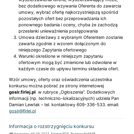
bez dodatkowego wzywania Oferenta do zawarcia
umowy, wybrać ofertę najkorzystniejszą spośród
pozostałych ofert bez przeprowadzania ich
ponownego badania i oceny, chyba że zachodzą
przesłanki unieważnienia postępowania
Umowa dzierżawy z wybranym Oferentem zostanie
zawarta zgodnie z wzorem dołączonym do
niniejszego Zapytania ofertowego
Warunki określone w niniejszym zapytaniu
ofertowym mogą być zmienione lub odwołane w
każdym czasie do upływu terminu składania ofert.
Wzór umowy, oferty oraz oświadczenia uczestnika
konkursu można pobrać ze strony internetowej
gosir.firlej.pl
w rubryce „Ogłoszenia”. Dodatkowych
informacji (np. techniczno-lokalizacyjnych) udziela Pan
Damian Lewtak – tel. kontaktowy 609-336-533. email:
gosir@firlej.pl
ZAŁĄCZNIKI
Informacja o rozstrzygnięciu konkursu
Utworzono: 05.05.2023, Format:
PDF
, Rozmiar:
NaNMB