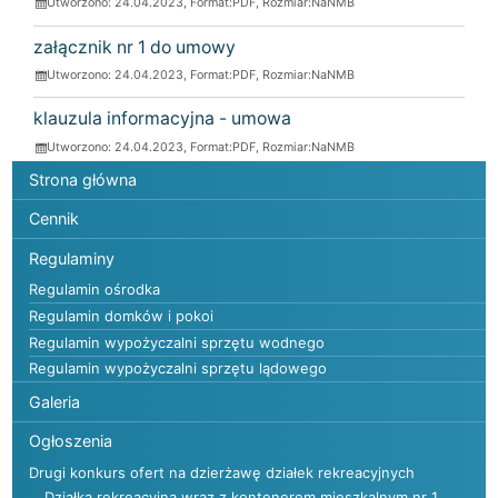
Utworzono: 24.04.2023, Format:
PDF
, Rozmiar:
NaNMB
załącznik nr 1 do umowy
Utworzono: 24.04.2023, Format:
PDF
, Rozmiar:
NaNMB
klauzula informacyjna - umowa
Utworzono: 24.04.2023, Format:
PDF
, Rozmiar:
NaNMB
Menu główne
Strona główna
Cennik
Regulaminy
Regulamin ośrodka
Regulamin domków i pokoi
Regulamin wypożyczalni sprzętu wodnego
Regulamin wypożyczalni sprzętu lądowego
Galeria
Ogłoszenia
Drugi konkurs ofert na dzierżawę działek rekreacyjnych
Działka rekreacyjna wraz z kontenerem mieszkalnym nr 1