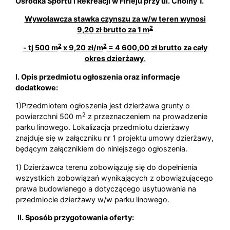
Ośrodka Sportu i Rekreacji w Firleju przy ul. Choiny 1.
Wywoławcza stawka czynszu za w/w teren wynosi
2
9,20 zł brutto za 1 m
2
2
- tj 500 m
x 9,20 zł/m
= 4 600,00 zł brutto za cały
okres dzierżawy
.
I. Opis przedmiotu ogłoszenia oraz informacje
dodatkowe:
1)Przedmiotem ogłoszenia jest dzierżawa grunty o
2
powierzchni 500 m
z przeznaczeniem na prowadzenie
parku linowego. Lokalizacja przedmiotu dzierżawy
znajduje się w załączniku nr 1 projektu umowy dzierżawy,
będącym załącznikiem do niniejszego ogłoszenia.
1) Dzierżawca terenu zobowiązuję się do dopełnienia
wszystkich zobowiązań wynikających z obowiązującego
prawa budowlanego a dotyczącego usytuowania na
przedmiocie dzierżawy w/w parku linowego.
II. Sposób przygotowania oferty: