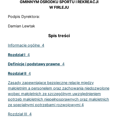
GMINNYM OŚRODKU SPORTU I REKREACJI
W FIRLEJU
Podpis Dyrektora:
Damian Lewtak
Spis treści
Informacje ogólne 4
Rozdział I
4
Definicje i podstawy prawne
4
Rozdział II
4
Zasady zapewniające bezpieczne relacje między
małoletnim a personelem oraz zachowania niedozwolone
wobec małoletnich ze szczególnym uwzględnieniem
potrzeb małoletnich niepełnosprawnych oraz małoletnich
ze specjalnymi potrzebami rozwojowymi 4
Rozdział III 4