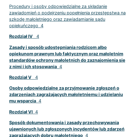
Procedury i osoby odpowiedzialne za składanie
zawiadomień o podejrzeniu popełnienia przestępstwa na
szkodę małoletniego oraz zawiadamianie sądu
opiekuńczego 4
Rozdział IV
4
Zasady i sposób udostępniania rodzicom albo
opiekunom prawnym lub faktycznym oraz małoletnim
standardów ochrony małoletnich do zaznajomienia się
z nimi i ich stosowania
4
Rozdział V
4
Osoby odpowiedzialne za przyjmowanie zgłoszeń o
zdarzeniach zagrażających małoletniemu i udzielaniu
mu wsparcia
4
Rozdział VI
4
Sposób dokumentowania i zasady przechowywania
ujawnionych lub zgłoszonych incydentów lub zdarzeń
zagrażających dobru małoletniego
4