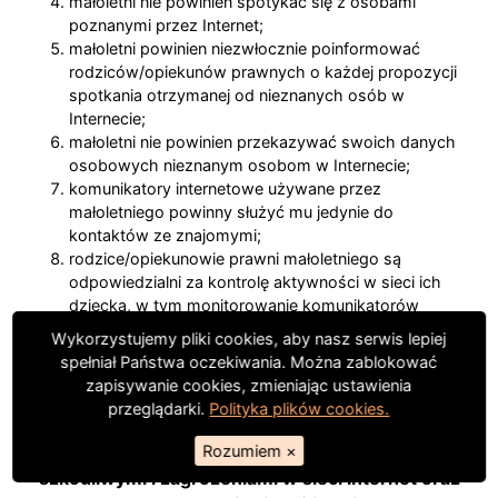
małoletni nie powinien spotykać się z osobami
poznanymi przez Internet;
małoletni powinien niezwłocznie poinformować
rodziców/opiekunów prawnych o każdej propozycji
spotkania otrzymanej od nieznanych osób w
Internecie;
małoletni nie powinien przekazywać swoich danych
osobowych nieznanym osobom w Internecie;
komunikatory internetowe używane przez
małoletniego powinny służyć mu jedynie do
kontaktów ze znajomymi;
rodzice/opiekunowie prawni małoletniego są
odpowiedzialni za kontrolę aktywności w sieci ich
dziecka, w tym monitorowanie komunikatorów
internetowych używanych przez ich dziecko.
Wykorzystujemy pliki cookies, aby nasz serwis lepiej
spełniał Państwa oczekiwania. Można zablokować
zapisywanie cookies, zmieniając ustawienia
Rozdział X
przeglądarki.
Polityka plików cookies.
Procedury ochrony małoletnich przed treściami
Rozumiem
×
szkodliwymi i zagrożeniami w sieci Internet oraz