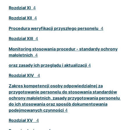
Rozdział XI
4
Rozdział XII
4
Procedura weryfikacji przyszłego personelu
4
Rozdział XIII
4
Monitoring stosowania procedur - standardy ochrony
małoletnich
4
oraz zasady ich przeglądu i aktualizacji
4
Rozdział XIV
4
Zakres kompetencji osoby odpowiedzialnej za
przygotowanie personelu do stosowania standardów
ochrony małoletnich, zasady przygotowania personelu
do ich stosowania oraz sposób dokumentowania
podejmowanych czynności
4
Rozdział XV
4