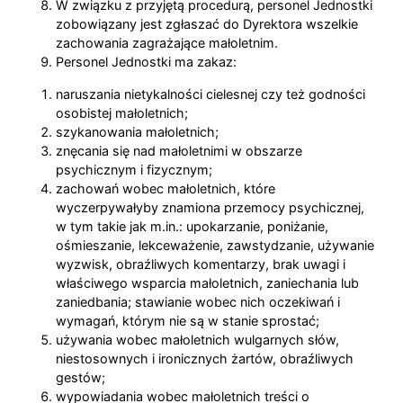
W związku z przyjętą procedurą, personel Jednostki
zobowiązany jest zgłaszać do Dyrektora wszelkie
zachowania zagrażające małoletnim.
Personel Jednostki ma zakaz:
naruszania nietykalności cielesnej czy też godności
osobistej małoletnich;
szykanowania małoletnich;
znęcania się nad małoletnimi w obszarze
psychicznym i fizycznym;
zachowań wobec małoletnich, które
wyczerpywałyby znamiona przemocy psychicznej,
w tym takie jak m.in.: upokarzanie, poniżanie,
ośmieszanie, lekceważenie, zawstydzanie, używanie
wyzwisk, obraźliwych komentarzy, brak uwagi i
właściwego wsparcia małoletnich, zaniechania lub
zaniedbania; stawianie wobec nich oczekiwań i
wymagań, którym nie są w stanie sprostać;
używania wobec małoletnich wulgarnych słów,
niestosownych i ironicznych żartów, obraźliwych
gestów;
wypowiadania wobec małoletnich treści o