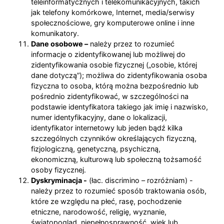
teleinformatycznych i telekomunikacyjnych, takich
jak telefony komórkowe, Internet, media/serwisy
społecznościowe, gry komputerowe online i inne
komunikatory.
Dane osobowe –
należy przez to rozumieć
informacje o zidentyfikowanej lub możliwej do
zidentyfikowania osobie fizycznej („osobie, której
dane dotyczą”); możliwa do zidentyfikowania osoba
fizyczna to osoba, którą można bezpośrednio lub
pośrednio zidentyfikować, w szczególności na
podstawie identyfikatora takiego jak imię i nazwisko,
numer identyfikacyjny, dane o lokalizacji,
identyfikator internetowy lub jeden bądź kilka
szczególnych czynników określających fizyczną,
fizjologiczną, genetyczną, psychiczną,
ekonomiczną, kulturową lub społeczną tożsamość
osoby fizycznej.
Dyskryminacja -
(łac. discrimino – rozróżniam) -
należy przez to rozumieć sposób traktowania osób,
które ze względu na płeć, rasę, pochodzenie
etniczne, narodowość, religię, wyznanie,
światopogląd, niepełnosprawność, wiek lub