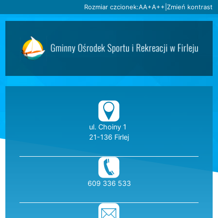
Ustaw domyślną czcionkę
Ustaw większą czcionkę
Ustaw największą czc
Rozmiar czcionek:
A
A+
A++
|
Zmień kontrast
Przejdź do głównej treści
Przejdź do wyszukiwarki
2
«
»
1
2
3
4
5
6
Dane teleadresow
ul. Choiny 1
21-136 Firlej
telefon:
609 336 533