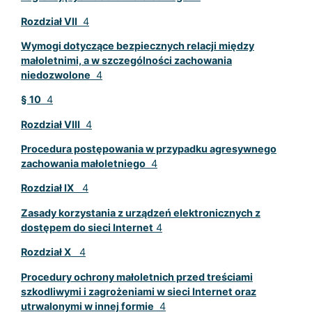
Rozdział VII
4
Wymogi dotyczące bezpiecznych relacji między
małoletnimi, a w szczególności zachowania
niedozwolone
4
§ 10
4
Rozdział VIII
4
Procedura postępowania w przypadku agresywnego
zachowania małoletniego
4
Rozdział IX
4
Zasady korzystania z urządzeń elektronicznych z
dostępem do sieci Internet
4
Rozdział X
4
Procedury ochrony małoletnich przed treściami
szkodliwymi i zagrożeniami w sieci Internet oraz
utrwalonymi w innej formie
4