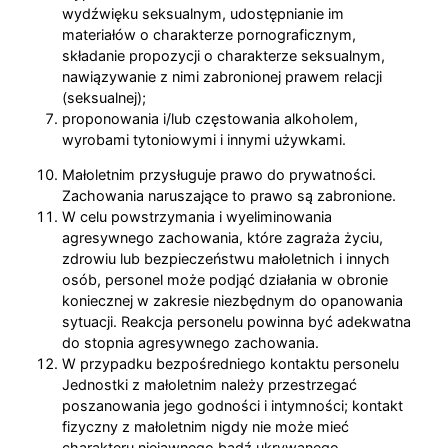
wydźwięku seksualnym, udostępnianie im
materiałów o charakterze pornograficznym,
składanie propozycji o charakterze seksualnym,
nawiązywanie z nimi zabronionej prawem relacji
(seksualnej);
proponowania i/lub częstowania alkoholem,
wyrobami tytoniowymi i innymi używkami.
Małoletnim przysługuje prawo do prywatności.
Zachowania naruszające to prawo są zabronione.
W celu powstrzymania i wyeliminowania
agresywnego zachowania, które zagraża życiu,
zdrowiu lub bezpieczeństwu małoletnich i innych
osób, personel może podjąć działania w obronie
koniecznej w zakresie niezbędnym do opanowania
sytuacji. Reakcja personelu powinna być adekwatna
do stopnia agresywnego zachowania.
W przypadku bezpośredniego kontaktu personelu
Jednostki z małoletnim należy przestrzegać
poszanowania jego godności i intymności; kontakt
fizyczny z małoletnim nigdy nie może mieć
charakteru niejawnego bądź ukrywanego,