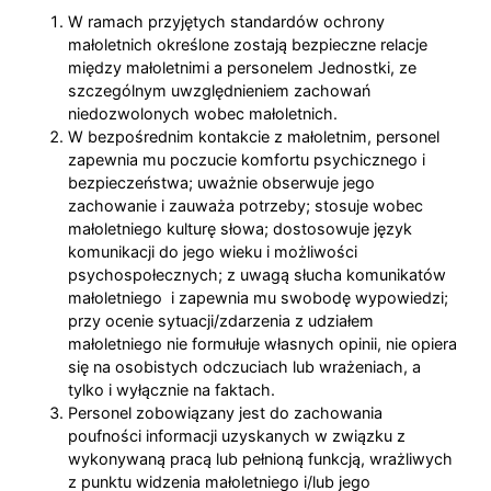
W ramach przyjętych standardów ochrony
małoletnich określone zostają bezpieczne relacje
między małoletnimi a personelem Jednostki, ze
szczególnym uwzględnieniem zachowań
niedozwolonych wobec małoletnich.
W bezpośrednim kontakcie z małoletnim, personel
zapewnia mu poczucie komfortu psychicznego i
bezpieczeństwa; uważnie obserwuje jego
zachowanie i zauważa potrzeby; stosuje wobec
małoletniego kulturę słowa; dostosowuje język
komunikacji do jego wieku i możliwości
psychospołecznych; z uwagą słucha komunikatów
małoletniego i zapewnia mu swobodę wypowiedzi;
przy ocenie sytuacji/zdarzenia z udziałem
małoletniego nie formułuje własnych opinii, nie opiera
się na osobistych odczuciach lub wrażeniach, a
tylko i wyłącznie na faktach.
Personel zobowiązany jest do zachowania
poufności informacji uzyskanych w związku z
wykonywaną pracą lub pełnioną funkcją, wrażliwych
z punktu widzenia małoletniego i/lub jego