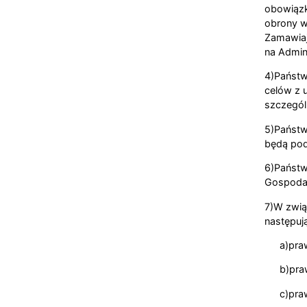
obowiązk
obrony w
Zamawiaj
na Admini
4)Państw
celów z 
szczególn
5)Państw
będą pod
6)Państw
Gospodarc
7)W zwią
następuj
a)pra
b)pra
c)pra