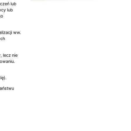
czeń lub
wcy lub
go
izacji ww.
ach
lecz nie
owaniu.
ię).
Państwu