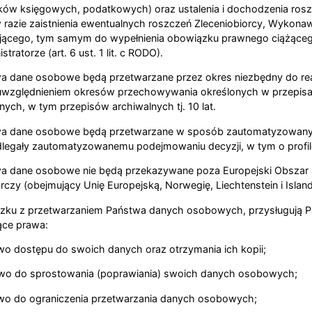
ów księgowych, podatkowych) oraz ustalenia i dochodzenia rosz
 razie zaistnienia ewentualnych roszczeń Zleceniobiorcy, Wykona
ącego, tym samym do wypełnienia obowiązku prawnego ciążące
stratorze (art. 6 ust. 1 lit. c RODO).
a dane osobowe będą przetwarzane przez okres niezbędny do real
uwzględnieniem okresów przechowywania określonych w przepis
ych, w tym przepisów archiwalnych tj. 10 lat.
a dane osobowe będą przetwarzane w sposób zautomatyzowany, 
legały zautomatyzowanemu podejmowaniu decyzji, w tym o profil
a dane osobowe nie będą przekazywane poza Europejski Obszar
zy (obejmujący Unię Europejską, Norwegię, Liechtenstein i Island
zku z przetwarzaniem Państwa danych osobowych, przysługują 
ące prawa:
wo dostępu do swoich danych oraz otrzymania ich kopii;
wo do sprostowania (poprawiania) swoich danych osobowych;
wo do ograniczenia przetwarzania danych osobowych;