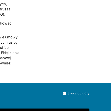
ych,
arusza
O);
utkować
wie umowy
cym usługi
i lub
rlej z dnia
ansowej
również
Skocz do góry