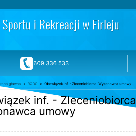
telefon:
609 336 533
trona główna
RODO
Obowiązek inf. - Zleceniobiorca. Wykonawca umowy
ązek inf. - Zleceniobiorca
onawca umowy