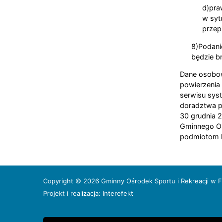
d)pra
w syt
przep
8)Podani
będzie br
Dane osobo
powierzenia
serwisu sys
doradztwa p
30 grudnia 2
Gminnego Oś
podmiotom l
Copyright © 2026 Gminny Ośrodek Sportu i Rekreacji w Fi
Projekt i realizacja:
Interefekt