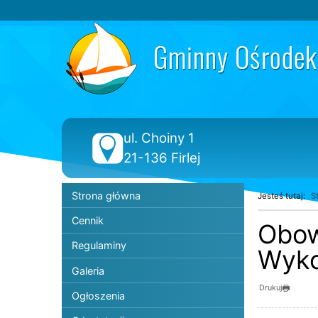
Przejdź do głównej treści
Przejdź do wyszukiwarki
2
«
1
2
3
4
5
6
Dane teleadresowe
ul. Choiny 1
21-136 Firlej
Menu główne
Strona główna
Jesteś tutaj:
S
Cennik
Obowi
Regulaminy
Wyk
Galeria
Drukuj
Ogłoszenia