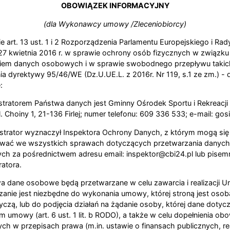
OBOWIĄZEK INFORMACYJNY
(dla Wykonawcy umowy /Zleceniobiorcy)
 art. 13 ust. 1 i 2 Rozporządzenia Parlamentu Europejskiego i Rad
27 kwietnia 2016 r. w sprawie ochrony osób fizycznych w związku
iem danych osobowych i w sprawie swobodnego przepływu taki
ia dyrektywy 95/46/WE (Dz.U.UE.L. z 2016r. Nr 119, s.1 ze zm.) - 
:
stratorem Państwa danych jest Gminny Ośrodek Sportu i Rekreacji w
l. Choiny 1, 21-136 Firlej; numer telefonu: 609 336 533; e-mail: gosir
strator wyznaczył Inspektora Ochrony Danych, z którym mogą si
wać we wszystkich sprawach dotyczących przetwarzania danyc
h za pośrednictwem adresu email: inspektor@cbi24.pl lub pisemn
ratora.
a dane osobowe będą przetwarzane w celu zawarcia i realizacji 
zanie jest niezbędne do wykonania umowy, której stroną jest osoba
czą, lub do podjęcia działań na żądanie osoby, której dane dotyc
m umowy (art. 6 ust. 1 lit. b RODO), a także w celu dopełnienia o
ch w przepisach prawa (m.in. ustawie o finansach publicznych, rea