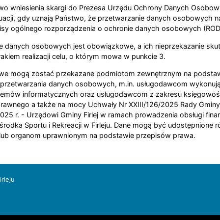
wo wniesienia skargi do Prezesa Urzędu Ochrony Danych Osobow
uacji, gdy uznają Państwo, że przetwarzanie danych osobowych n
isy ogólnego rozporządzenia o ochronie danych osobowych (ROD
e danych osobowych jest obowiązkowe, a ich nieprzekazanie sk
akiem realizacji celu, o którym mowa w punkcie 3.
we mogą zostać przekazane podmiotom zewnętrznym na podsta
 przetwarzania danych osobowych, m.in. usługodawcom wykonują
temów informatycznych oraz usługodawcom z zakresu księgowośc
rawnego a także na mocy Uchwały Nr XXIII/126/2025 Rady Gminy Fi
025 r. - Urzędowi Gminy Firlej w ramach prowadzenia obsługi fin
rodka Sportu i Rekreacji w Firleju. Dane mogą być udostępnione 
ub organom uprawnionym na podstawie przepisów prawa.
rleju