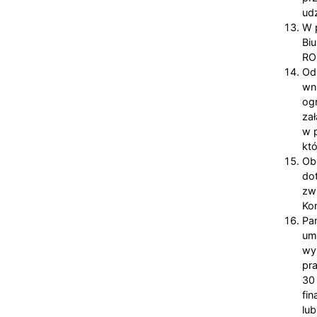
ud
W 
Biu
RO
Od
wn
og
za
w 
kt
Ob
do
zw
Ko
Pa
um
wy
pr
30
fi
lu