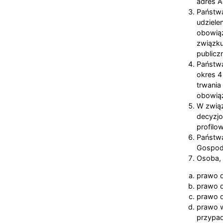
adres A
Państw
udziele
obowiąz
związku
publiczn
Państwa
okres 4
trwania
obowią
W zwią
decyzjo
profilo
Państwa
Gospoda
Osoba, 
prawo d
prawo d
prawo d
prawo 
przypad