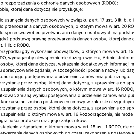
go rozporządzenia o ochronie danych osobowych (RODO);
bie, której dane dotyczą nie przysługuje:
o usunięcia danych osobowych w związku z art. 17 ust. 3 lit. b, d
do przenoszenia danych osobowych, o którym mowa w art. 20 R
o sprzeciwu wobec przetwarzania danych osobowych na podstawi
dyż podstawą prawną przetwarzania danych osoby, której dane d
st. 1 lit. c RODO.
przypadku gdy wykonanie obowiązków, o których mowa w art. 15 
DO, wymagałoby niewspółmiernie dużego wysiłku, Administrator 
 osoby, której dane dotyczą, wskazania dodatkowych informacji 
lu sprecyzowanie żądania, w szczególności podania nazwy lub dat
kończonego postępowania o udzielenie zamówienia publicznego.
orzystanie przez osobę, której dane dotyczą, z uprawnienia do sp
b uzupełnienia danych osobowych, o którym mowa w art. 16 RODO
utkować zmianą wyniku postępowania o udzielenie zamówienia pu
b konkursu ani zmianą postanowień umowy w zakresie niezgodnym
orzystanie przez osobę, której dane dotyczą, z uprawnienia do sp
b uzupełnienia, o którym mowa w art. 16 Rozporządzenia, nie może
egralności protokołu oraz jego załączników.
stąpienie z żądaniem, o którym mowa w art. 18 ust. 1 RODO, nie o
zetwarzania danych osobowych do czasu zakończenia postępowa