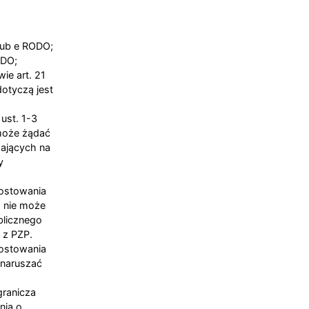
 lub e RODO;
ODO;
e art. 21
otyczą jest
ust. 1-3
może żądać
mających na
y
rostowania
, nie może
blicznego
 z PZP.
rostowania
 naruszać
granicza
nia o