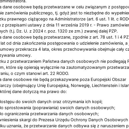
dministratora.
a dane osobowe będą przetwarzane w celu związanym z postępo
nie zamówienia publicznego, tj. gdyż jest to niezbędne do wypełnie
ku prawnego ciążącego na Administratorze (art. 6 ust. 1 lit. c RO
 z przepisami ustawy z dnia 11 września 2019 r. - Prawo zamówie
ych (t.j. Dz. U. z 2024 r. poz. 1320 ze zm.) zwanej dalej PZP.
 dane osobowe będą przetwarzane, zgodnie z art. 78 ust. 1 i 4 PZ
 lat od dnia zakończenia postępowania o udzielenie zamówienia, a j
 umowy przekracza 4 lata, okres przechowywania obejmuje cały c
zywania umowy.
zku z przetwarzaniem Państwa danych osobowych nie podlegają 
m, które się opierają wyłącznie na zautomatyzowanym przetwarza
waniu, o czym stanowi art. 22 RODO.
 dane osobowe nie będą przekazywane poza Europejski Obszar
rczy (obejmujący Unię Europejską, Norwegię, Liechtenstein i Islan
której dane dotyczą ma prawo do:
ostępu do swoich danych oraz otrzymania ich kopii;
o sprostowania (poprawiania) swoich danych osobowych;
o ograniczenia przetwarzania danych osobowych;
wniesienia skargi do Prezesa Urzędu Ochrony Danych Osobowyc
ku uznania, że przetwarzanie danych odbywa się z naruszeniem 