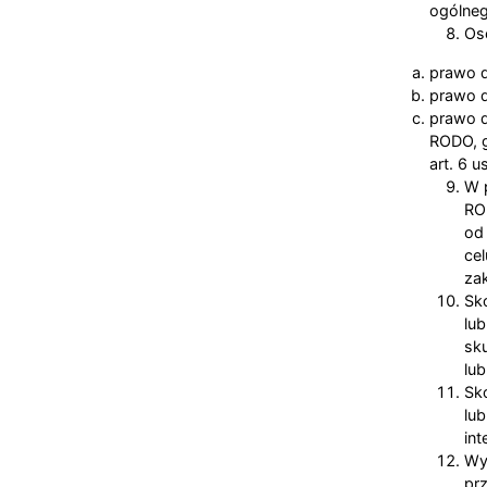
ogólne
Oso
prawo d
prawo 
prawo d
RODO, g
art. 6 u
W 
RO
od
ce
za
Sk
lu
sk
lu
Sk
lu
int
Wy
pr