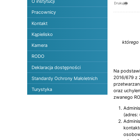
O instytucji
Drukuj
Pracownicy
Kontakt
Kąpielisko
którego 
Kamera
RODO
Deklaracja dostępności
Na podstawie
2016/679 z 
Standardy Ochrony Małoletnich
przetwarzan
Turystyka
oraz uchylen
zwanego ROD
Adminis
(adres: 
Adminis
kontak
osobowy