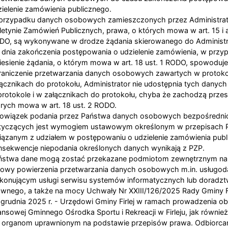
zielenie zamówienia publicznego.
przypadku danych osobowych zamieszczonych przez Administra
letynie Zamówień Publicznych, prawa, o których mowa w art. 15 i a
DO, są wykonywane w drodze żądania skierowanego do Administr
 dnia zakończenia postępowania o udzielenie zamówienia, w przy
iesienie żądania, o którym mowa w art. 18 ust. 1 RODO, spowoduj
raniczenie przetwarzania danych osobowych zawartych w protokol
łącznikach do protokołu, Administrator nie udostępnia tych danyc
protokole i w załącznikach do protokołu, chyba że zachodzą przesł
órych mowa w art. 18 ust. 2 RODO.
owiązek podania przez Państwa danych osobowych bezpośredni
tyczących jest wymogiem ustawowym określonym w przepisach 
iązanym z udziałem w postępowaniu o udzielenie zamówienia publ
nsekwencje niepodania określonych danych wynikają z PZP.
ństwa dane mogą zostać przekazane podmiotom zewnętrznym na
owy powierzenia przetwarzania danych osobowych m.in. usług
konującym usługi serwisu systemów informatycznych lub doradz
awnego, a także na mocy Uchwały Nr XXIII/126/2025 Rady Gminy Fir
 grudnia 2025 r. - Urzędowi Gminy Firlej w ramach prowadzenia ob
nansowej Gminnego Ośrodka Sportu i Rekreacji w Firleju, jak równi
b organom uprawnionym na podstawie przepisów prawa. Odbiorca