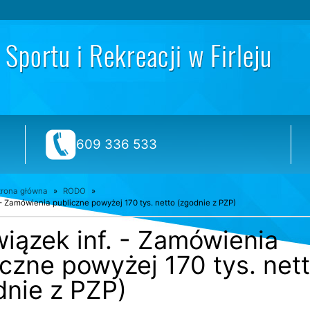
telefon:
609 336 533
trona główna
RODO
- Zamówienia publiczne powyżej 170 tys. netto (zgodnie z PZP)
iązek inf. - Zamówienia
iczne powyżej 170 tys. net
dnie z PZP)