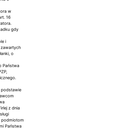
tora w
rt. 16
atora.
padku gdy
e
e i
h zawartych
anki, o
o Państwa
PZP,
icznego.
 podstawie
odawcom
twa
lej z dnia
sługi
eż podmiotom
mi Państwa