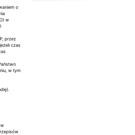
waniem o
nia
DO) w
ń
P, przez
eżeli czas
zas
Państwo
niu, w tym
dię).
h w
przepisów