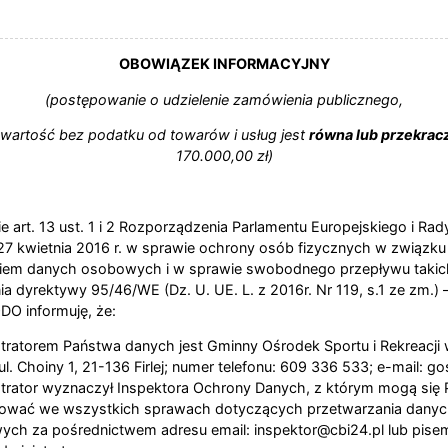
OBOWIĄZEK INFORMACYJNY
(postępowanie o udzielenie zamówienia publicznego,
wartość bez podatku od towarów i usług jest
równa lub przekrac
170.000,00 zł)
 art. 13 ust. 1 i 2 Rozporządzenia Parlamentu Europejskiego i Rad
27 kwietnia 2016 r. w sprawie ochrony osób fizycznych w związku
iem danych osobowych i w sprawie swobodnego przepływu taki
ia dyrektywy 95/46/WE (Dz. U. UE. L. z 2016r. Nr 119, s.1 ze zm.) –
O informuję, że:
tratorem Państwa danych jest Gminny Ośrodek Sportu i Rekreacji w
ul. Choiny 1, 21-136 Firlej; numer telefonu: 609 336 533; e-mail: gosi
trator wyznaczył Inspektora Ochrony Danych, z którym mogą się
tować we wszystkich sprawach dotyczących przetwarzania dany
ch za pośrednictwem adresu email: inspektor@cbi24.pl lub pise