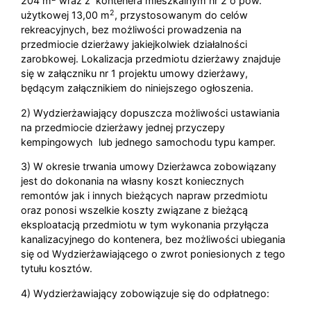
204 m
wraz z kontenera mieszkalnym nr 2 o pow.
2
użytkowej 13,00 m
, przystosowanym do celów
rekreacyjnych, bez możliwości prowadzenia na
przedmiocie dzierżawy jakiejkolwiek działalności
zarobkowej. Lokalizacja przedmiotu dzierżawy znajduje
się w załączniku nr 1 projektu umowy dzierżawy,
będącym załącznikiem do niniejszego ogłoszenia.
2) Wydzierżawiający dopuszcza możliwości ustawiania
na przedmiocie dzierżawy jednej przyczepy
kempingowych lub jednego samochodu typu kamper.
3) W okresie trwania umowy Dzierżawca zobowiązany
jest do dokonania na własny koszt koniecznych
remontów jak i innych bieżących napraw przedmiotu
oraz ponosi wszelkie koszty związane z bieżącą
eksploatacją przedmiotu w tym wykonania przyłącza
kanalizacyjnego do kontenera, bez możliwości ubiegania
się od Wydzierżawiającego o zwrot poniesionych z tego
tytułu kosztów.
4) Wydzierżawiający zobowiązuje się do odpłatnego: