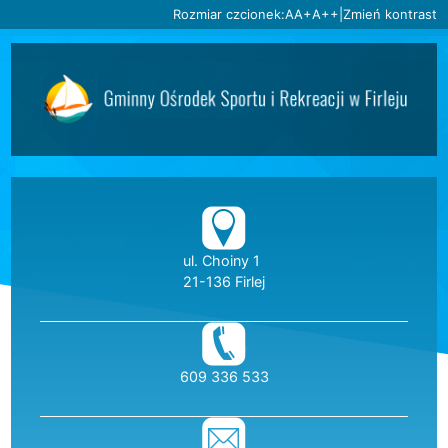
Ustaw domyślną czcionkę
Ustaw większą czcionkę
Ustaw największą czc
Rozmiar czcionek:
A
A+
A++
|
Zmień kontrast
Przejdź do głównej treści
Przejdź do wyszukiwarki
2
«
»
1
2
3
4
5
6
Dane teleadresow
ul. Choiny 1
21-136 Firlej
telefon:
609 336 533