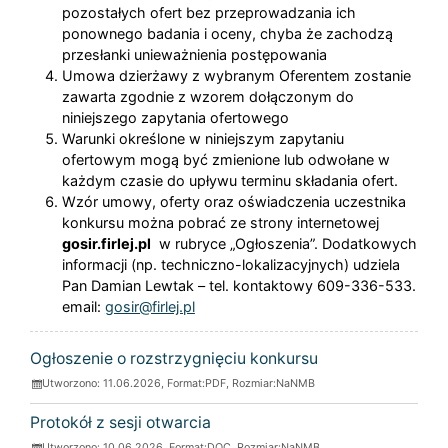
pozostałych ofert bez przeprowadzania ich
ponownego badania i oceny, chyba że zachodzą
przesłanki unieważnienia postępowania
Umowa dzierżawy z wybranym Oferentem zostanie
zawarta zgodnie z wzorem dołączonym do
niniejszego zapytania ofertowego
Warunki określone w niniejszym zapytaniu
ofertowym mogą być zmienione lub odwołane w
każdym czasie do upływu terminu składania ofert.
Wzór umowy, oferty oraz oświadczenia uczestnika
konkursu można pobrać ze strony internetowej
gosir.firlej.pl
w rubryce „Ogłoszenia”. Dodatkowych
informacji (np. techniczno-lokalizacyjnych) udziela
Pan Damian Lewtak – tel. kontaktowy 609-336-533.
email:
gosir@firlej.pl
ZAŁĄCZNIKI
Ogłoszenie o rozstrzygnięciu konkursu
Utworzono: 11.06.2026, Format:
PDF
, Rozmiar:
NaNMB
Protokół z sesji otwarcia
Utworzono: 10.06.2026, Format:
DOC
, Rozmiar:
NaNMB