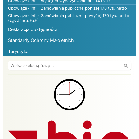
Obowiązek inf. - wynajem wypożyczanie art. 14 RODO
Obowiązek inf. - Zamówienia publiczne poniżej 170 tys. netto
Obowiązek inf. - Zamówienia publiczne powyżej 170 tys. netto
(zgodnie z PZP)
Deklaracja dostępności
Standardy Ochrony Małoletnich
Turystyka
Wyszuk
BIP ośrodka GOSiR