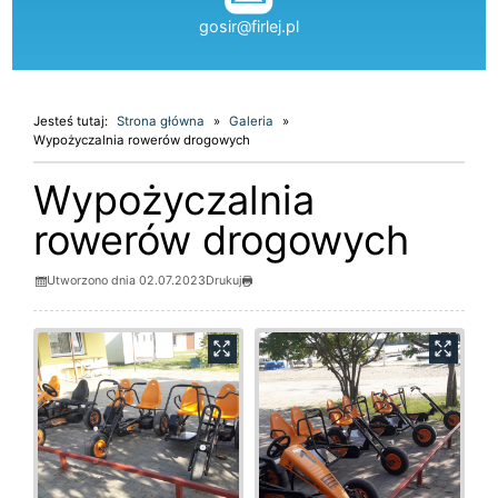
gosir@firlej.pl
Jesteś tutaj:
Strona główna
Galeria
Wypożyczalnia rowerów drogowych
Wypożyczalnia
rowerów drogowych
Utworzono dnia 02.07.2023
Drukuj