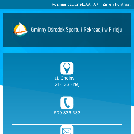
Ustaw domyślną czcionkę
Ustaw większą czcionkę
Ustaw największą czc
Rozmiar czcionek:
A
A+
A++
|
Zmień kontrast
Przejdź do głównej treści
Przejdź do wyszukiwarki
2
«
»
1
2
3
4
5
6
Dane teleadresow
ul. Choiny 1
21-136 Firlej
telefon:
609 336 533